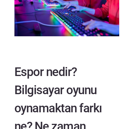
İLETİŞİM
Espor nedir?
Bilgisayar oyunu
oynamaktan farkı
ne? Ne zaman