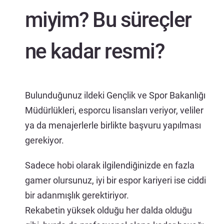
miyim? Bu süreçler
ne kadar resmi?
Bulunduğunuz ildeki Gençlik ve Spor Bakanlığı
Müdürlükleri, esporcu lisansları veriyor, veliler
ya da menajerlerle birlikte başvuru yapılması
gerekiyor.
Sadece hobi olarak ilgilendiğinizde en fazla
gamer olursunuz, iyi bir espor kariyeri ise ciddi
bir adanmışlık gerektiriyor.
Rekabetin yüksek olduğu her dalda olduğu