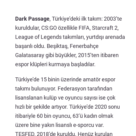
Dark Passage
, Türkiye’deki ilk takım: 2003’te
kuruldular, CS:GO özellikle FIFA, Starcraft 2,
League of Legends takımları, yurtdışı arenada
başarılı oldu. Beşiktaş, Fenerbahçe
Galatasaray gibi büyükler, 2015’ten itibaren
espor klüpleri kurmaya başladılar.
Türkiye’de 15 binin üzerinde amatör espor
takımı bulunuyor. Federasyon tarafından
lisanslanan kulüp ve oyuncu sayısı ise çok
hızlı bir şekilde artıyor. Türkiye’de 2020 sonu
itibariyle 60 bin oyuncu, 63’ü kadın olmak
üzere bine yakın lisanslı e-sporcu var.
TESFED, 2018’de kuruldu. Henüz kurulan