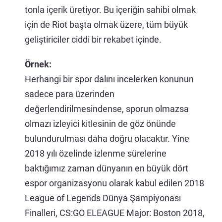
tonla içerik üretiyor. Bu içeriğin sahibi olmak
için de Riot başta olmak üzere, tüm büyük
geliştiriciler ciddi bir rekabet içinde.
Örnek:
Herhangi bir spor dalını incelerken konunun
sadece para üzerinden
değerlendirilmesindense, sporun olmazsa
olmazı izleyici kitlesinin de göz önünde
bulundurulması daha doğru olacaktır. Yine
2018 yılı özelinde izlenme sürelerine
baktığımız zaman dünyanın en büyük dört
espor organizasyonu olarak kabul edilen 2018
League of Legends Dünya Şampiyonası
Finalleri, CS:GO ELEAGUE Major: Boston 2018,