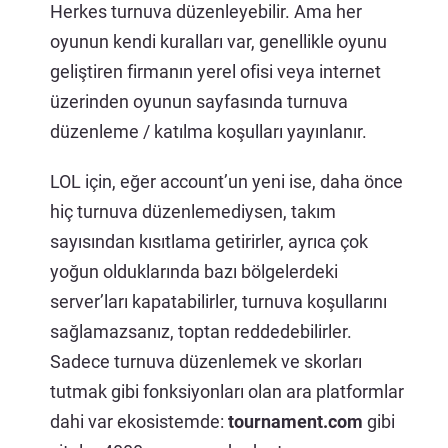
Herkes turnuva düzenleyebilir. Ama her
oyunun kendi kuralları var, genellikle oyunu
geliştiren firmanın yerel ofisi veya internet
üzerinden oyunun sayfasında turnuva
düzenleme / katılma koşulları yayınlanır.
LOL için, eğer account’un yeni ise, daha önce
hiç turnuva düzenlemediysen, takım
sayısından kısıtlama getirirler, ayrıca çok
yoğun olduklarında bazı bölgelerdeki
server’ları kapatabilirler, turnuva koşullarını
sağlamazsanız, toptan reddedebilirler.
Sadece turnuva düzenlemek ve skorları
tutmak gibi fonksiyonları olan ara platformlar
dahi var ekosistemde:
tournament.com
gibi