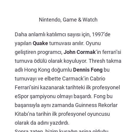
Nintendo, Game & Watch
Daha anlamlı katılımcı sayısı için, 1997’de
yapılan
Quake
turnuvası anılır. Oyunu
geliştiren programcı,
John Cormak
’in ferrari’si
turnuva ödülü olarak koyuluyor. Thresh takma
adlı Hong Kong doğumlu
Dennis Fong
bu
turnuvayı ve elbette Carmack’in Cabrio
Ferrari’sini kazanarak tarihteki ilk profesyonel
eSpor şampiyonu olmayı başardı. Fong bu
başarısıyla aynı zamanda Guinness Rekorlar
Kitabı’na tarihin ilk profesyonel oyuncusu
olarak da adını yazdırdı.
Sonra zaten, bizim kuşağın aşina olduğu