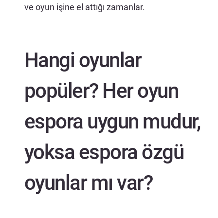
ve oyun işine el attığı zamanlar.
Hangi oyunlar
popüler? Her oyun
espora uygun mudur,
yoksa espora özgü
oyunlar mı var?