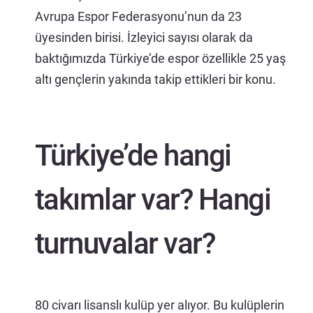
Avrupa Espor Federasyonu’nun da 23
üyesinden birisi. İzleyici sayısı olarak da
baktığımızda Türkiye’de espor özellikle 25 yaş
altı gençlerin yakında takip ettikleri bir konu.
Türkiye’de hangi
takımlar var? Hangi
turnuvalar var?
80 civarı lisanslı kulüp yer alıyor. Bu kulüplerin