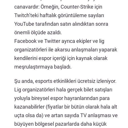
canavardır: Örneğin, Counter-Strike için
Twitch’teki haftalık görüntüleme sayıları
YouTube tarafından satın alındıktan sonra
önemli ölçüde azaldı.
Facebook ve Twitter ayrıca ekipler ve lig
organizatörleri ile akarsu anlaşmaları yaparak
kendilerini espor içeriği için kaynak olarak
meşrulaştırmaya başladı.
Şu anda, esports etkinlikleri ücretsiz izleniyor.
Lig organizatörleri hala gerçek bilet satışları
yoluyla bireysel espor hayranlarından para
kazanabilirler (fiyatlar bir bütün olarak hala alt
uçta olsa da) ve artan sayıda TV anlaşması ve
büyüyen bölgesel pazarlarda daha küçük