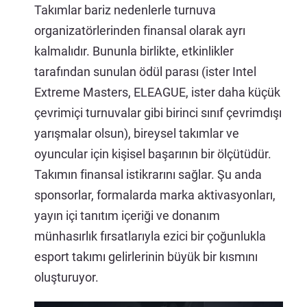
Takımlar bariz nedenlerle turnuva
organizatörlerinden finansal olarak ayrı
kalmalıdır. Bununla birlikte, etkinlikler
tarafından sunulan ödül parası (ister Intel
Extreme Masters, ELEAGUE, ister daha küçük
çevrimiçi turnuvalar gibi birinci sınıf çevrimdışı
yarışmalar olsun), bireysel takımlar ve
oyuncular için kişisel başarının bir ölçütüdür.
Takımın finansal istikrarını sağlar. Şu anda
sponsorlar, formalarda marka aktivasyonları,
yayın içi tanıtım içeriği ve donanım
münhasırlık fırsatlarıyla ezici bir çoğunlukla
esport takımı gelirlerinin büyük bir kısmını
oluşturuyor.