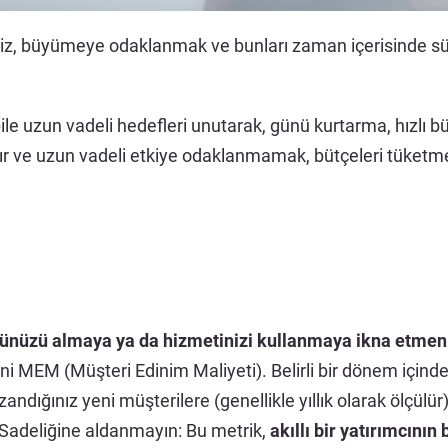
niz, büyümeye odaklanmak ve bunları zaman içerisinde sür
bile uzun vadeli hedefleri unutarak, günü kurtarma, hızlı 
ve uzun vadeli etkiye odaklanmamak, bütçeleri tüketmek iç
ününüzü almaya ya da hizmetinizi kullanmaya ikna etme
ani MEM (Müşteri Edinim Maliyeti). Belirli bir dönem için
ndığınız yeni müşterilere (genellikle yıllık olarak ölçülür)
? Sadeliğine aldanmayın: Bu metrik,
akıllı bir yatırımcını