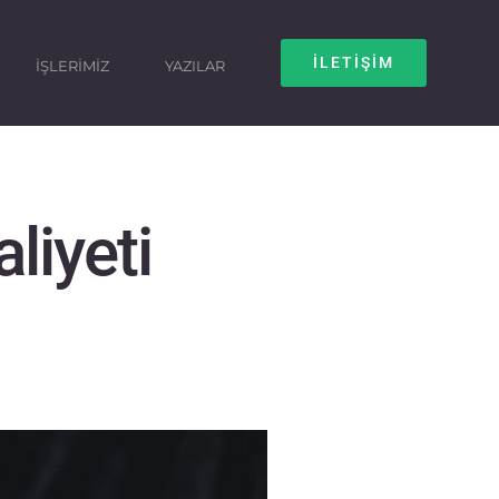
İLETİŞİM
İŞLERİMİZ
YAZILAR
liyeti