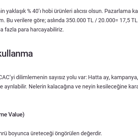
nin yaklaşık % 40’ı hobi ürünleri alıcısı olsun. Pazarlama k
m. Bu verilere göre; aslında 350.000 TL / 20.000= 17,5 TL
 fazla para harcayabiliriz.
kullanma
 CAC’yi dilimlemenin sayısız yolu var: Hatta ay, kampany
lde ayrılabilir. Nelerin kalacağına ve neyin kesileceğine k
Time Value)
ömrü boyunca üreteceği öngörülen değerdir.