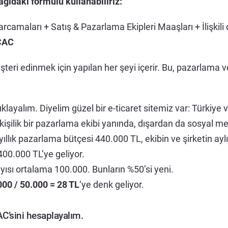
ıdaki formulü kullanabiliriz:
maları + Satış & Pazarlama Ekipleri Maaşları + İlişkili d
CAC
ri edinmek için yapılan her şeyi içerir. Bu, pazarlama ve
layalım. Diyelim güzel bir e-ticaret sitemiz var: Türkiye 
kişilik bir pazarlama ekibi yanında, dışardan da sosyal med
 yıllık pazarlama bütçesi 440.000 TL, ekibin ve şirketin ayl
.400.000 TL’ye geliyor.
ayısı ortalama 100.000. Bunların %50’si yeni.
000 / 50.000 = 28 TL
‘ye denk geliyor.
AC’sini hesaplayalım.