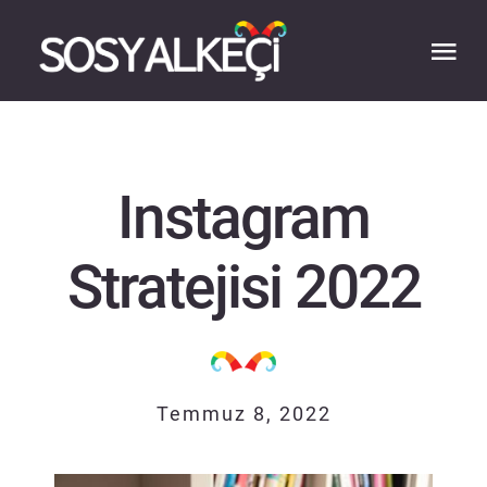
Skip
to
Tog
content
Nav
ANASAYFA
Instagram
BİZ
Stratejisi 2022
UZMANLIĞIMIZ
İŞLERİMİZ
Temmuz 8, 2022
YAZILAR